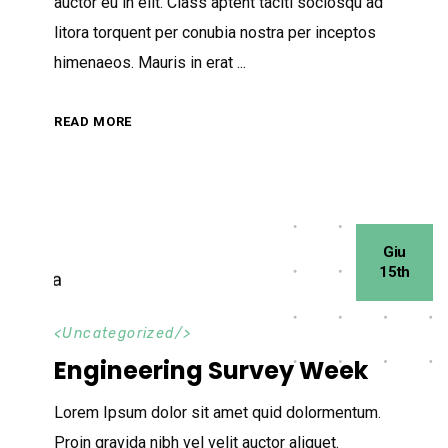
auctor eu in elit. Class aptent taciti sociosqu ad
litora torquent per conubia nostra per inceptos
himenaeos. Mauris in erat
READ MORE
Giu
15th
<
Uncategorized
/>
Engineering Survey Week
Lorem Ipsum dolor sit amet quid dolormentum.
Proin gravida nibh vel velit auctor aliquet.