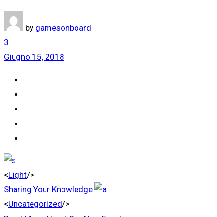
by
gamesonboard
3
Giugno 15, 2018
<
Light
/>
Sharing Your Knowledge
<
Uncategorized
/>