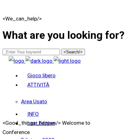
<We_can_help/>
What are you looking for?
<Search/>
Gioco libero
ATTIVITÀ
Area Usato
INFO
<Good_things_happen/>
Welcome to
Last Edition
Conference