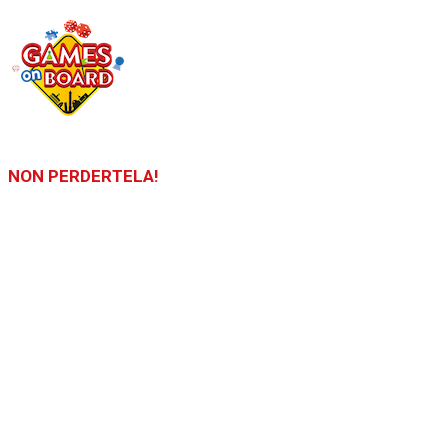
NON PERDERTELA!
LA FIERA SARÀ APERTA DALLE ORE 10:00 ALLE 19:00 SIA IL 19
CHE IL 20 SETTEMBRE 2026
Puoi acquistare i biglietti direttamente in fiera il 19 e il 20
settembre 2026. I bambini fino a 12 anni di età, entrano gratis.
L’accesso delle persone disabili e dell’eventuale accompagnatore
è gratuito.