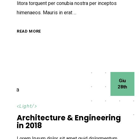
litora torquent per conubia nostra per inceptos
himenaeos. Mauris in erat
READ MORE
Giu
28th
<
Light
/>
Architecture & Engineering
in 2018
Lorem Ipsum dolor sit amet quid dolormentum.