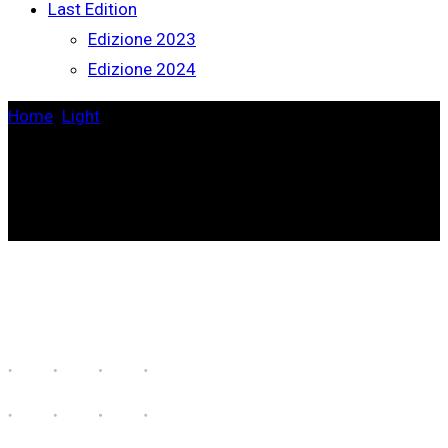
Last Edition
Edizione 2023
Edizione 2024
Home
>
Light
>
Light Installations All Over the
City