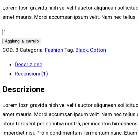
Lorem Ipsn gravida nibh vel velit auctor aliqunean sollicitu
amet mauris. Morbi accumsan ipsum velit. Nam nec tellus. 
Custom
Cover
Aggiungi al carrello
quantity
COD:
3
Categoria:
Fashion
Tag:
Black
,
Cotton
Descrizione
Recensioni (1)
Descrizione
Lorem Ipsn gravida nibh vel velit auctor aliqunean sollicitu
amet mauris. Morbi accumsan ipsum velit. Nam nec tellus a 
litora torquent per conubia nostra, per inceptos himenaeos
imperdiet nisi. Proin condimentum fermentum nunc. Etiam 