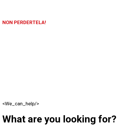
NON PERDERTELA!
LA FIERA SARÀ APERTA DALLE ORE 10:00 ALLE 19:00 SIA IL 19 C
Puoi acquistare i biglietti direttamente in fiera il 19 e il 20 settem
<We_can_help/>
What are you looking for?