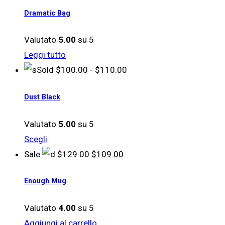
Dramatic Bag
Valutato
5.00
su 5
Leggi tutto
Fascia
Sold
$
100.00
-
$
110.00
di
Dust Black
prezzo:
da
Valutato
5.00
su 5
$100.00
Questo
Scegli
a
prodotto
Il
Il
Sale
$
129.00
$
109.00
$110.00
ha
prezzo
prezzo
Enough Mug
più
originale
attuale
varianti.
era:
è:
Valutato
4.00
su 5
Le
$129.00.
$109.00.
Aggiungi al carrello