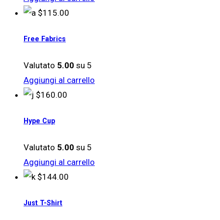
opzioni
$
115.00
possono
essere
Free Fabrics
scelte
nella
Valutato
5.00
su 5
pagina
Aggiungi al carrello
del
$
160.00
prodotto
Hype Cup
Valutato
5.00
su 5
Aggiungi al carrello
$
144.00
Just T-Shirt