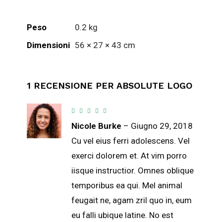
Peso
0.2 kg
Dimensioni
56 × 27 × 43 cm
1 RECENSIONE PER
ABSOLUTE LOGO
Valutato
5
su
5
Nicole Burke
–
Giugno 29, 2018
Cu vel eius ferri adolescens. Vel
exerci dolorem et. At vim porro
iisque instructior. Omnes oblique
temporibus ea qui. Mel animal
feugait ne, agam zril quo in, eum
eu falli ubique latine. No est