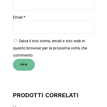
Email
*
Salva il mio nome, email e sito web in
questo browser per la prossima volta che
commento.
CUSTOM COVER
PRODOTTI CORRELATI
Valutato
3.00
su
AGGIUNGI AL CARRELLO
DRAMATIC BAG
5