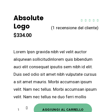
Absolute
Val
1
Logo
5.00
su 5
(
1
recensione del cliente)
su
base
$
334.00
di
recension
Lorem Ipsn gravida nibh vel velit auctor
aliqunean sollicitudinlorem quis bibendum
auci elit consequat ipsutis sem nibh id elit.
Duis sed odio sit amet nibh vulputate cursus
a sit amet mauris. Morbi accumsan ipsum
velit. Nam nec tellus. Morbi accumsan ipsum
velit. Nam nec tellus ne duo ferri mollis
Absolute
AGGIUNGI AL CARRELLO