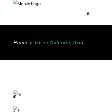
Home
>
Three Columns Grid
Absolute
Logo
Black
AGGIUNGI AL CARRELLO
Poster
$
334.00
Custom
ACQUISTA PRODOTTO
Cover