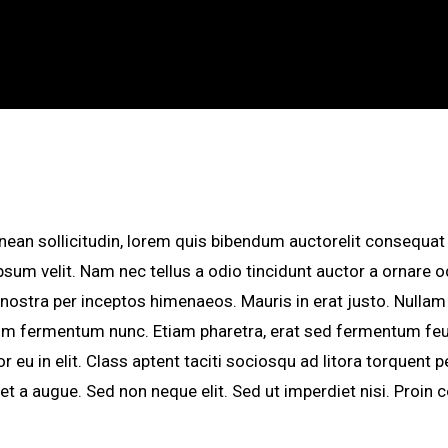
enean sollicitudin, lorem quis bibendum auctorelit consequat 
um velit. Nam nec tellus a odio tincidunt auctor a ornare od
a nostra per inceptos himenaeos. Mauris in erat justo. Nulla
tum fermentum nunc. Etiam pharetra, erat sed fermentum feu
 eu in elit. Class aptent taciti sociosqu ad litora torquent 
et a augue. Sed non neque elit. Sed ut imperdiet nisi. Pro