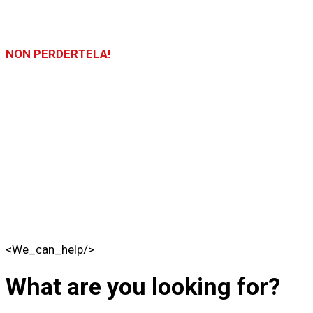
NON PERDERTELA!
LA FIERA SARÀ APERTA DALLE ORE 10:00 ALLE 19:00 SIA IL 19 C
Puoi acquistare i biglietti direttamente in fiera il 19 e il 20 settem
<We_can_help/>
What are you looking for?