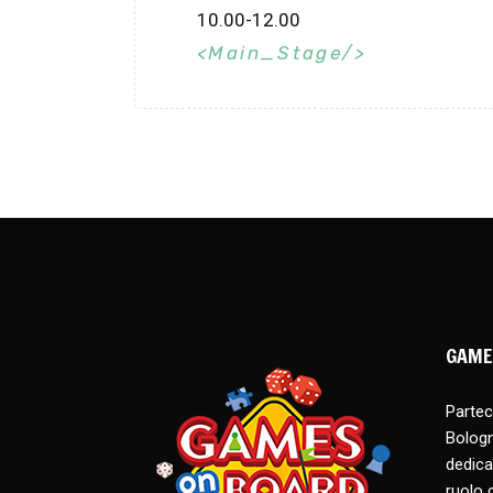
10.00-12.00
Main_Stage
GAME
Parteci
Bologn
dedica
ruolo 