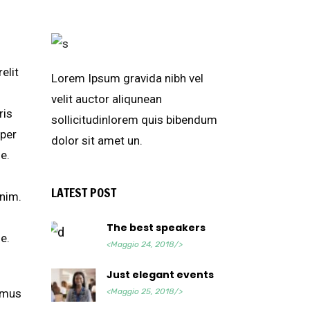
elit
Lorem Ipsum gravida nibh vel
velit auctor aliqunean
ris
sollicitudinlorem quis bibendum
 per
dolor sit amet un.
e.
LATEST POST
enim.
The best speakers
e.
<Maggio 24, 2018/>
Just elegant events
imus
<Maggio 25, 2018/>