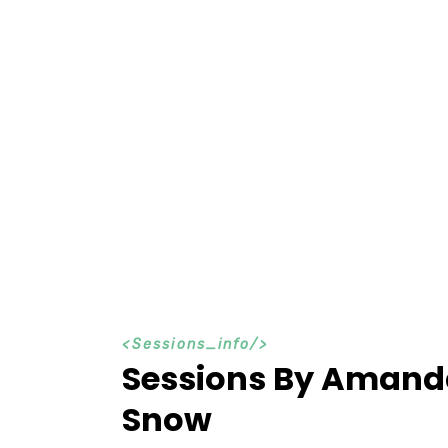
S
e
s
s
i
o
n
s
_
i
n
f
o
Sessions By Amand
Snow