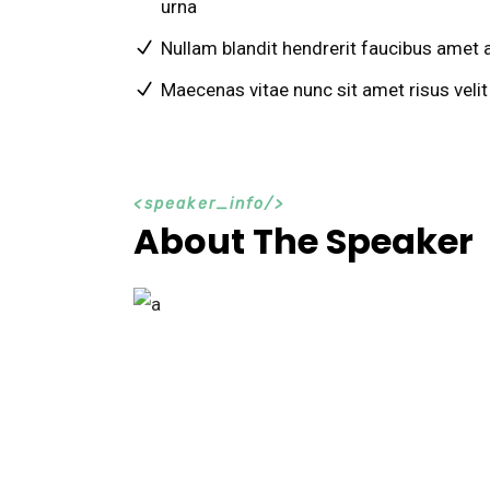
urna
Nullam blandit hendrerit faucibus amet 
Maecenas vitae nunc sit amet risus velit
s
p
e
a
k
e
r
_
i
n
f
o
About The Speaker