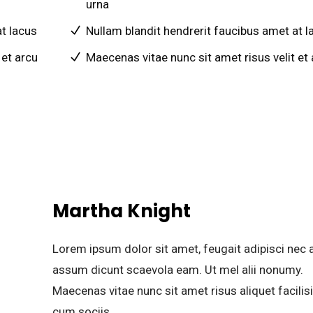
urna
at lacus
Nullam blandit hendrerit faucibus amet at l
 et arcu
Maecenas vitae nunc sit amet risus velit et
Martha Knight
Lorem ipsum dolor sit amet, feugait adipisci nec a
assum dicunt scaevola eam. Ut mel alii nonumy.
Maecenas vitae nunc sit amet risus aliquet facilis
cum sociis.