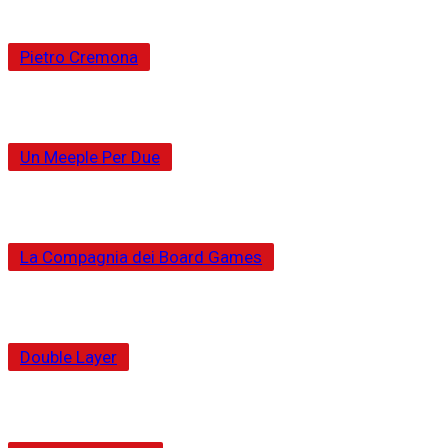
Pietro Cremona
Un Meeple Per Due
La Compagnia dei Board Games
Double Layer