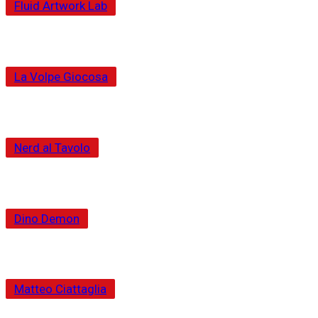
Fluid Artwork Lab
La Volpe Giocosa
Nerd al Tavolo
Dino Demon
Matteo Ciattaglia