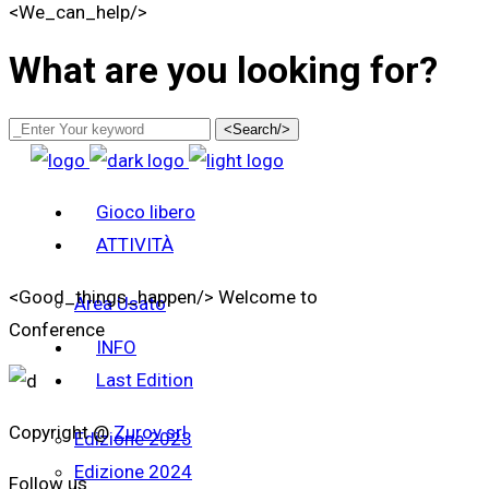
<We_can_help/>
What are you looking for?
<Search/>
Gioco libero
ATTIVITÀ
<Good_things_happen/>
Welcome to
Area Usato
Conference
INFO
Last Edition
Copyright @
Zurov srl
Edizione 2023
Edizione 2024
Follow us