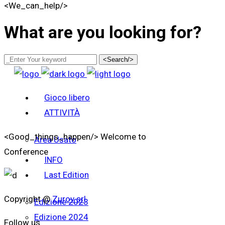
<We_can_help/>
What are you looking for?
<Search/>
Gioco libero
ATTIVITÀ
<Good_things_happen/>
Welcome to
Area Usato
Conference
INFO
Last Edition
Copyright @
Zurov srl
Edizione 2023
Edizione 2024
Follow us