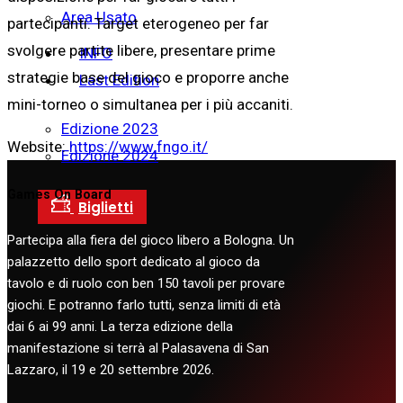
Area Usato
partecipanti. Target eterogeneo per far
svolgere partite libere, presentare prime
INFO
strategie base del gioco e proporre anche
Last Edition
mini-torneo o simultanea per i più accaniti.
Edizione 2023
Website:
https://www.fngo.it/
Edizione 2024
Games On Board
Partecipa alla fiera del gioco libero a Bologna. Un
palazzetto dello sport dedicato al gioco da
tavolo e di ruolo con ben 150 tavoli per provare
giochi. E potranno farlo tutti, senza limiti di età
dai 6 ai 99 anni. La terza edizione della
manifestazione si terrà al Palasavena di San
Lazzaro, il 19 e 20 settembre 2026.