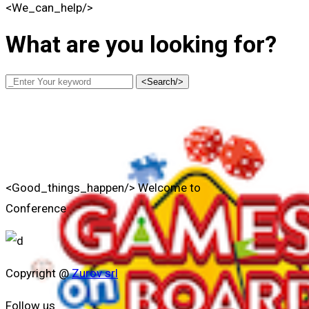
<We_can_help/>
What are you looking for?
<Search/>
<Good_things_happen/>
Welcome to
Conference
Copyright @
Zurov srl
Follow us