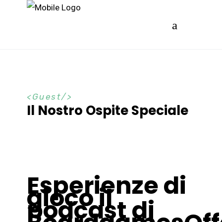
Guest
Il Nostro Ospite Speciale
Esperienze di
gioco il
podcast di