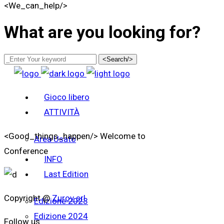
<We_can_help/>
What are you looking for?
<Search/>
Gioco libero
ATTIVITÀ
<Good_things_happen/>
Welcome to
Area Usato
Conference
INFO
Last Edition
Copyright @
Zurov srl
Edizione 2023
Edizione 2024
Follow us