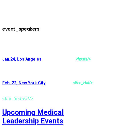
scaevola cu. Id usu modus qualisque
definitionem, sit populo omnium.
event_speakers
Find your Event
Jan.24, Los Angeles
<hosts/>
Feb. 22, New York City
<Ben_Hal/>
<the_festival/>
Upcoming Medical
Leadership Events