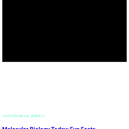
Conference:Clients in Control Building
Demand Driven Systems With Om Next
Read more
<conference_date/>