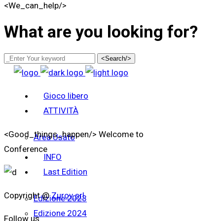
<We_can_help/>
What are you looking for?
<Search/>
Gioco libero
ATTIVITÀ
<Good_things_happen/>
Welcome to
Area Usato
Conference
INFO
Last Edition
Copyright @
Zurov srl
Edizione 2023
Edizione 2024
Follow us