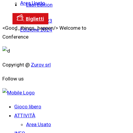
Area Usato
Last Edition
Edizione 2023
<Good_things_happen/>
Welcome to
Edizione 2024
Conference
Copyright @
Zurov srl
Follow us
Gioco libero
ATTIVITÀ
Area Usato