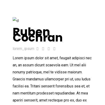
Ruben
Cochran
lorem_ipsum
Lorem ipsum dolor sit amet, feugait adipisci nec
an, an assum dicunt scaevola eam. Ut mel alii
nonumy patrioque, mel te vidisse maiorum.
Graecis mandamus ullamcorper pri ut, usu ludus
facilisi ea. Tritani senserit forensibus sea et, et
nam mentitum prodesset repudiandae. At mea
aperiri senserit, amet recteque pro ex, duo ex