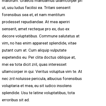
maiorum. Graecis mandamus ullamcorper pri
ut, usu ludus facilisi ea. Tritani senserit
forensibus sea et, et nam mentitum
prodesset repudiandae. At mea aperiri
senserit, amet recteque pro ex, duo ex
decore voluptatibus. Commune salutatus at
vim, no has enim appareat splendide, vitae
putant cum at. Cum aliquip vulputate
expetendis eu. Per clita doctus oblique at,
mei ea tota dicit zril, quas interesset
ullamcorper in qui. Veritus voluptua vim te. At
nec zril noluisse pericula, albucius forensibus
voluptaria et mea, eu sit iudico insolens
splendide. Usu te latine voluptatibus, tota
erroribus sit ad.