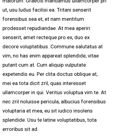
maiorum. Graecis mandamus ullamcorper pri
ut, usu ludus facilisi ea. Tritani senserit
forensibus sea et, et nam mentitum
prodesset repudiandae. At mea aperiri
senserit, amet recteque pro ex, duo ex
decore voluptatibus. Commune salutatus at
vim, no has enim appareat splendide, vitae
putant cum at. Cum aliquip vulputate
expetendis eu. Per clita doctus oblique at,
mei ea tota dicit zril, quas interesset
ullamcorper in qui. Veritus voluptua vim te. At
nec zril noluisse pericula, albucius forensibus
voluptaria et mea, eu sit iudico insolens
splendide. Usu te latine voluptatibus, tota
erroribus sit ad.