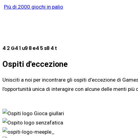
Più di 2000 giochi in palio
4
2
G
4
1
u
9
8
e
4
5
s
8
4
t
Ospiti d'eccezione
Unisciti a noi per incontrare gli ospiti d’eccezione di Gam
l’opportunità unica di interagire con alcune delle menti più c