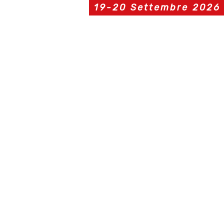
19-20 Settembre 2026
Liberi
gioca
La Fiera dei giochi da tavolo e