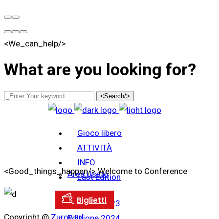
<We_can_help/>
What are you looking for?
<Search/>
Gioco libero
ATTIVITÀ
INFO
<Good_things_happen/>
Welcome to Conference
Area Usato
Last Edition
Edizione 2023
Copyright @
Zurov srl
Edizione 2024