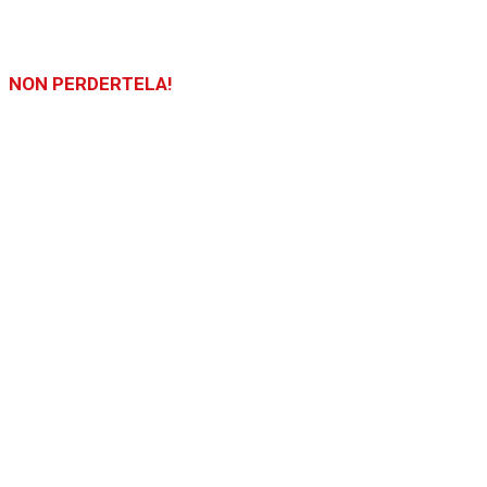
NON PERDERTELA!
LA FIERA SARÀ APERTA DALLE ORE 10:00 ALLE 19:00 SIA IL 19 C
Puoi acquistare i biglietti direttamente in fiera il 19 e il 20 settem